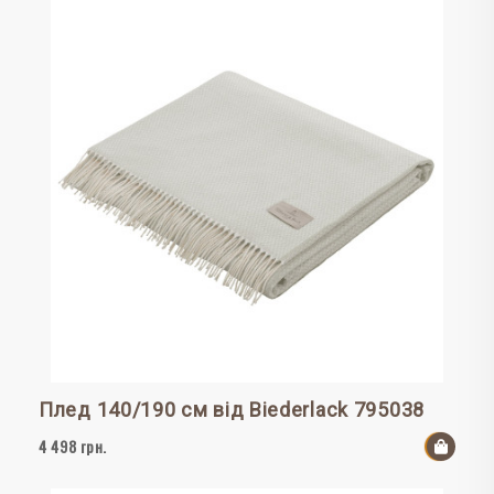
Плед 140/190 см від Biederlack 795038
4 498 грн.
До к