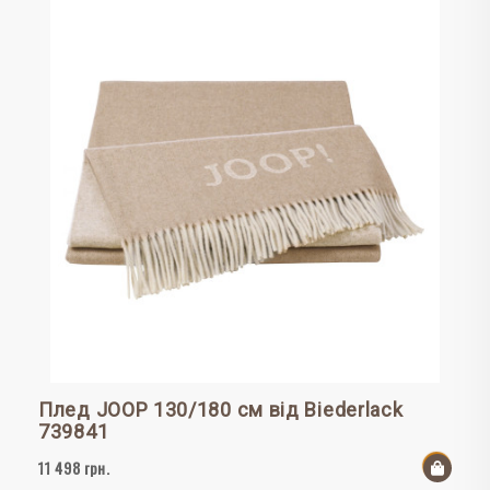
Плед JOOP 130/180 см від Biederlack
739841
11 498 грн.
До к