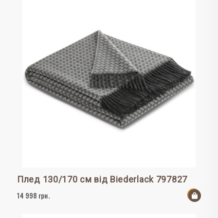
Плед 130/170 см від Biederlack 797827
14 998 грн.
До к