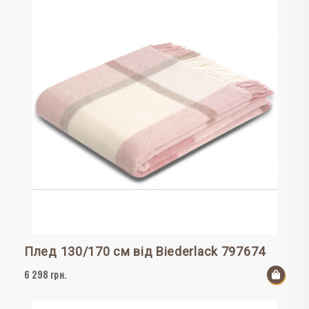
Плед 130/170 см від Biederlack 797674
6 298 грн.
До к