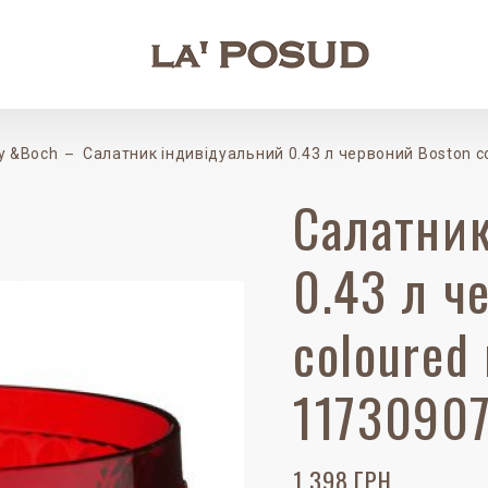
oy &Boch
Салатник iндивідуальний 0.43 л червоний Boston co
Салатник
0.43 л ч
coloured
1173090
1 398 ГРН.