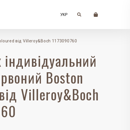
УКР
loured від Villeroy&Boch 1173090760
 iндивідуальний
ервоний Boston
 від Villeroy&Boch
760