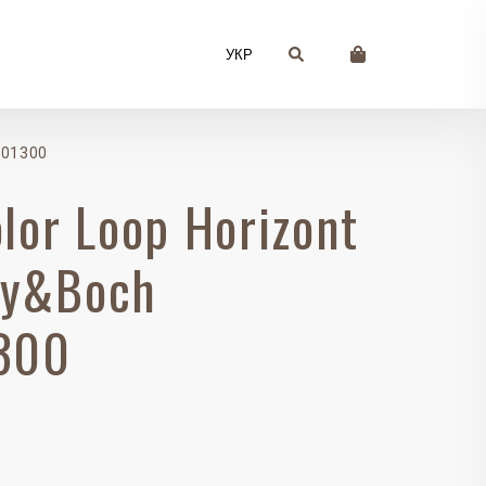
УКР
801300
lor Loop Horizont
roy&Boch
300