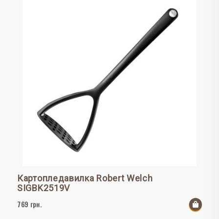
Картопледавилка Robert Welch
SIGBK2519V
769 грн.
До к