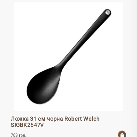
Ложка 31 см чорна Robert Welch
SIGBK2547V
769 грн.
До к