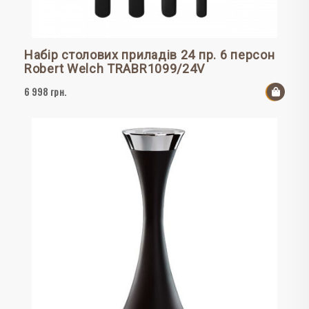
Набір столових приладів 24 пр. 6 персон
Robert Welch TRABR1099/24V
6 998 грн.
До к