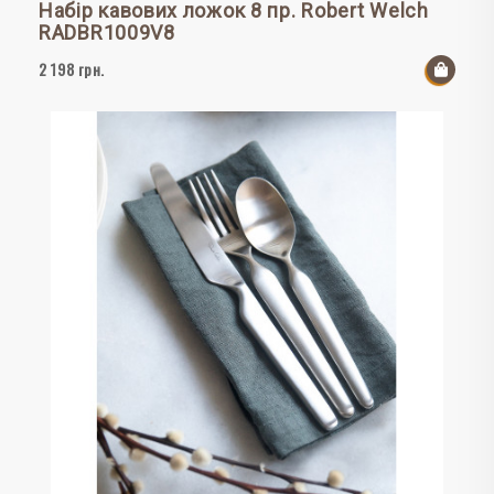
Набір кавових ложок 8 пр. Robert Welch
RADBR1009V8
2 198 грн.
До к