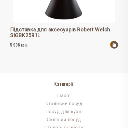
Підставка для аксесуарів Robert Welch
SIGBK2591L
5 998 грн.
До к
Категорії
Lladro
Столовий посуд
Посуд для кухні
Скляний посуд
Столові прибори