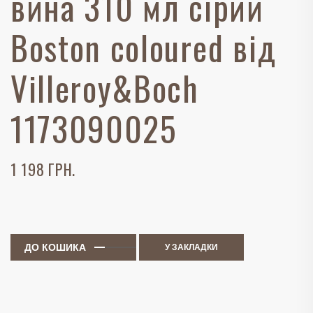
вина 310 мл сірий
Boston coloured від
Villeroy&Boch
1173090025
1 198 ГРН.
ДО КОШИКА
У ЗАКЛАДКИ