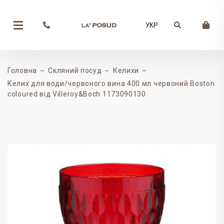
УКР
Головна
Скляний посуд
Келихи
Келих для води/червоного вина 400 мл червоний Boston
coloured від Villeroy&Boch 1173090130