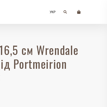
УКР
16,5 см Wrendale
від Portmeirion
3