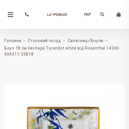
УКР
Головна
Столовий посуд
Салатниці/Боули
Боул 18 см Heritage Turandot white від Rosenthal 14240-
404311-25818