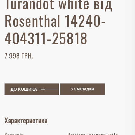
Turandot white від
Rosenthal 14240-
404311-25818
7 998 ГРН.
ДО КОШИКА
У ЗАКЛАДКИ
Характеристики
Колекція
Heritage Turandot white